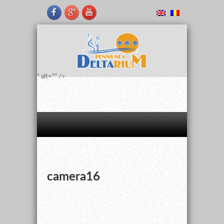
" alt="" />
camera16