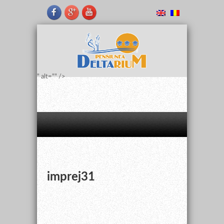
" alt="" />
imprej31