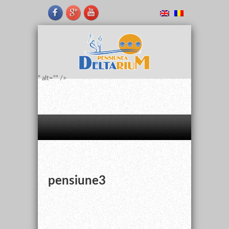
" alt="" />
pensiune3